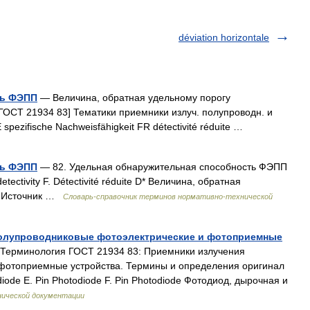
déviation horizontale
ть ФЭПП
— Величина, обратная удельному порогу
ГОСТ 21934 83] Тематики приемники излуч. полупроводн. и
E spezifische Nachweisfähigkeit FR détectivité réduite …
ть ФЭПП
— 82. Удельная обнаружительная способность ФЭПП
detectivity F. Détectivité réduite D* Величина, обратная
П Источник …
Словарь-справочник терминов нормативно-технической
полупроводниковые фотоэлектрические и фотоприемные
Терминология ГОСТ 21934 83: Приемники излучения
фотоприемные устройства. Термины и определения оригинал
diode E. Pin Photodiode F. Pin Photodiode Фотодиод, дырочная и
нической документации