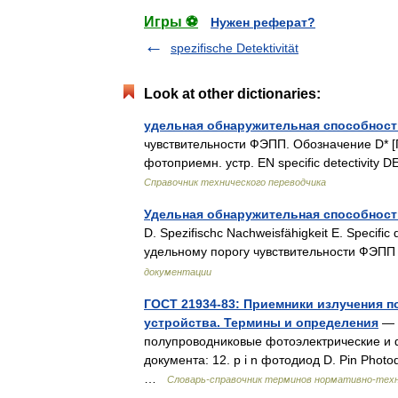
Игры ⚽
Нужен реферат?
spezifische Detektivität
Look at other dictionaries:
удельная обнаружительная способнос
чувствительности ФЭПП. Обозначение D* [
фотоприемн. устр. EN specific detectivity D
Справочник технического переводчика
Удельная обнаружительная способнос
D. Spezifischc Nachweisfähigkeit E. Specific 
удельному порогу чувствительности ФЭП
документации
ГОСТ 21934-83: Приемники излучения 
устройства. Термины и определения
— 
полупроводниковые фотоэлектрические и 
документа: 12. p i n фотодиод D. Pin Photo
…
Словарь-справочник терминов нормативно-тех