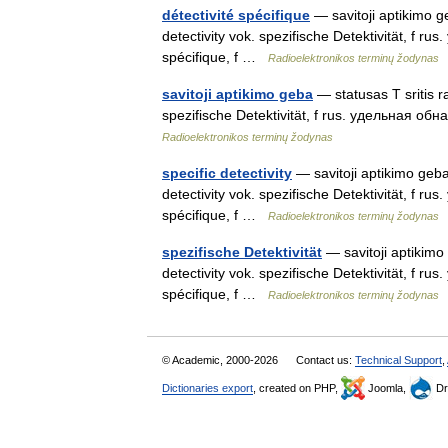
détectivité spécifique
— savitoji aptikimo ge
detectivity vok. spezifische Detektivität, f 
spécifique, f …
Radioelektronikos terminų žodynas
savitoji aptikimo geba
— statusas T sritis ra
spezifische Detektivität, f rus. удельная об
Radioelektronikos terminų žodynas
specific detectivity
— savitoji aptikimo geba 
detectivity vok. spezifische Detektivität, f 
spécifique, f …
Radioelektronikos terminų žodynas
spezifische Detektivität
— savitoji aptikimo 
detectivity vok. spezifische Detektivität, f 
spécifique, f …
Radioelektronikos terminų žodynas
© Academic, 2000-2026
Contact us:
Technical Support
,
Dictionaries export
, created on PHP,
Joomla,
Dr