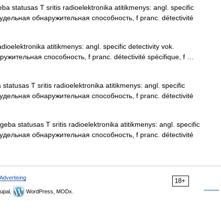
ba statusas T sritis radioelektronika atitikmenys: angl. specific
rus. удельная обнаружительная способность, f pranc. détectivité
dioelektronika atitikmenys: angl. specific detectivity vok.
наружительная способность, f pranc. détectivité spécifique, f …
statusas T sritis radioelektronika atitikmenys: angl. specific
rus. удельная обнаружительная способность, f pranc. détectivité
geba statusas T sritis radioelektronika atitikmenys: angl. specific
rus. удельная обнаружительная способность, f pranc. détectivité
Advertising
18+
upal,
WordPress, MODx.