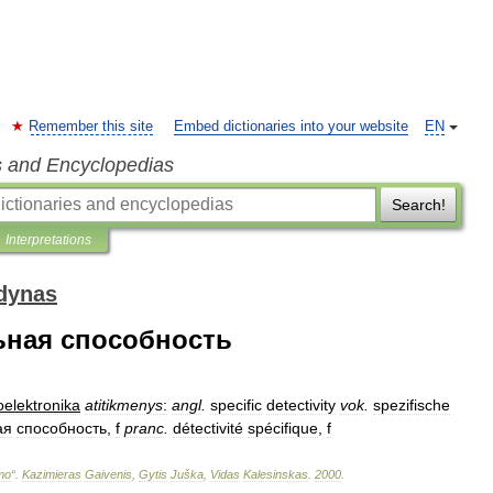
Remember this site
Embed dictionaries into your website
EN
s and Encyclopedias
Search!
Interpretations
odynas
ьная способность
oelektronika
atitikmenys
:
angl
.
specific
detectivity
vok
.
spezifische
ая
способность
,
f
pranc
.
détectivité
spécifique
,
f
imo
“
.
Kazimieras
Gaivenis
,
Gytis
Juška
,
Vidas
Kalesinskas
.
2000
.