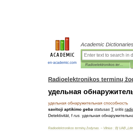
Academic Dictionarie
en-academic.com
Radioelektronikos terminų žodynas
Radioelektronikos terminų ž
удельная обнаружител
удельная
обнаружительная
способность
savitoji
aptikimo
geba
statusas
T
sritis
radi
Detektivität
,
f
rus
.
удельная
обнаружительн
Radioelektronikos
terminų
žodynas
. –
Vilnius
:
BĮ
UAB
„
Lit